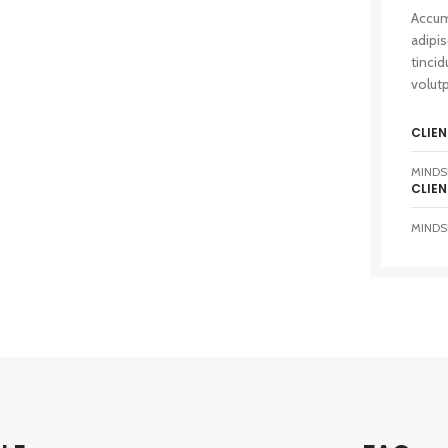
Accum
adipi
tincid
volut
CLIEN
MINDS
CLIEN
MINDS