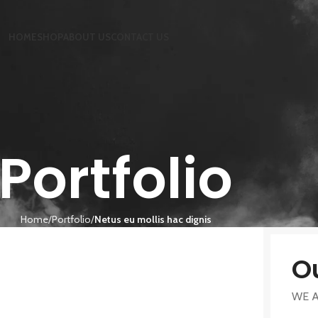
HOME
SHOP
ABOUT US
CONTACT US
Portfolio
Home
Portfolio
Netus eu mollis hac dignis
O
WE A