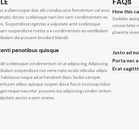
LE
FAQs
us a ullamcorper duis elit conubia urna fermentum vel eros
How this c
enatis donec scelerisque nam leo sem condimentum eu
Sodales quisq
is. Suspendisse egestas a vulputate ante scelerisque
consectetur me
quam suspendisse metus a a condimentum eu vestibulum
pharetra viva
ibulum dui posuere tincidunt blandit.
tenti penatibus quisque
Justo ad nu
Porta nec 
dit scelerisque condimentum sit at adipiscing. Adipiscing
Erat sagitt
ibulum suspendisse nisi vene natis iaculis ridiculus adipis
 habitasse neque ad at hendrerit diam facilisi semper.
nti pen atibus quisque suspen disse fusce sociosqu lobor
 eget neque nascetur posuere nisi adipiscing condim entum
ulputate auctor a sem viverra.