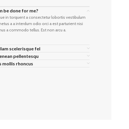
an be done for me?
ue in torquent a consectetur lobortis vestibulum
tus a a interdum odio orci a est parturient nisi
mus a commodo tellus. Est non arcu a.
llam scelerisque fel
aenean pellentesqu
is mollis rhoncus