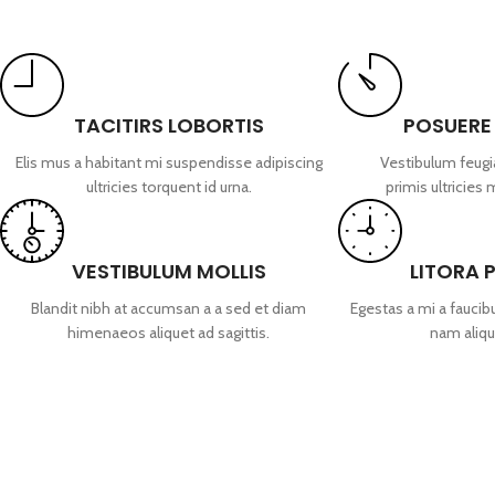
TACITIRS LOBORTIS
POSUERE
Elis mus a habitant mi suspendisse adipiscing
Vestibulum feugi
ultricies torquent id urna.
primis ultricies 
VESTIBULUM MOLLIS
LITORA 
Blandit nibh at accumsan a a sed et diam
Egestas a mi a fauci
himenaeos aliquet ad sagittis.
nam aliqu