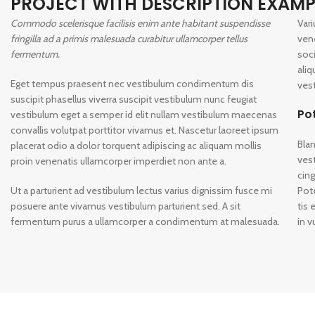
PROJECT WITH DESCRIPTION EXAMP
Commodo scelerisque facilisis enim ante habitant suspendisse
Vari
fringilla ad a primis malesuada curabitur ullamcorper tellus
ven
fermentum.
soci
ali
Eget tempus praesent nec vestibulum condimentum dis
vest
suscipit phasellus viverra suscipit vestibulum nunc feugiat
Po
vestibulum eget a semper id elit nullam vestibulum maecenas
convallis volutpat porttitor vivamus et. Nascetur laoreet ipsum
Blan
placerat odio a dolor torquent adipiscing ac aliquam mollis
vest
proin venenatis ullamcorper imperdiet non ante a.
cing
Ut a parturient ad vestibulum lectus varius dignissim fusce mi
Pote
posuere ante vivamus vestibulum parturient sed. A sit
tis
fermentum purus a ullamcorper a condimentum at malesuada.
in v