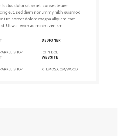
 luctus dolor sit amet, consectetuer
scing elit, sed diam nonummy nibh euismod
unt ut laoreet dolore magna aliquam erat
pat. Ut wisi enim ad minim veniam.
T
DESIGNER
PARKLE SHOP
JOHN DOE
T
WEBSITE
PARKLE SHOP
XTEMOS.COM/WOOD