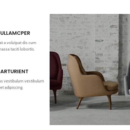
 ULLAMCPER
at a volutpat dis cum
massa taciti lobortis.
PARTURIENT
bus vestibulum vestibulum
et adipiscing.